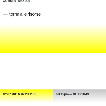
questa risorsa
torna alle risorse
12° 57’ 30’’ N 14° 20' 23’’ E
h 3:15 pm — 18.03.2049