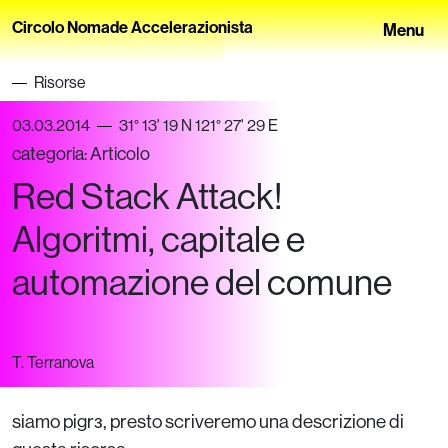
Circolo Nomade Accelerazionista
Menu
Risorse
03.03.2014
31° 13' 19 N 121° 27' 29 E
categoria:
Articolo
Red Stack Attack!
Algoritmi, capitale e
automazione del comune
T. Terranova
siamo pigrз, presto scriveremo una descrizione di