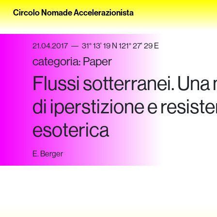
Circolo Nomade Accelerazionista
21.04.2017
31° 13' 19 N 121° 27' 29 E
categoria:
Paper
Flussi sotterranei. Una
di iperstizione e resist
esoterica
E. Berger