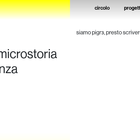
circolo
progett
siamo pigrз, presto scrive
 microstoria
enza