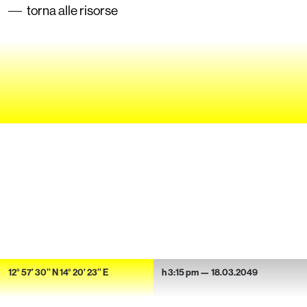
torna alle risorse
12° 57’ 30’’ N 14° 20' 23’’ E
h 3:15 pm — 18.03.2049