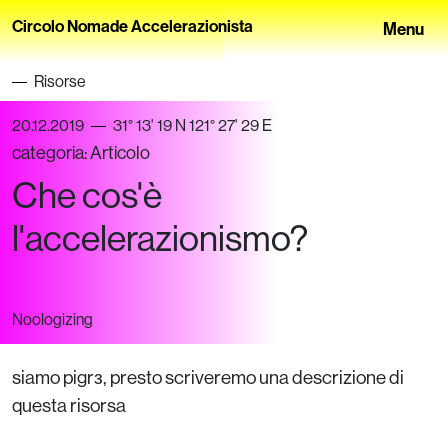
Circolo Nomade Accelerazionista
Menu
Risorse
20.12.2019
31° 13' 19 N 121° 27' 29 E
categoria:
Articolo
Che cos'è
l'accelerazionismo?
Noologizing
siamo pigrз, presto scriveremo una descrizione di
questa risorsa